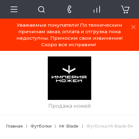
Уважаемые покупатели! По техническим
причинам заказ, оплата и отгрузка пока
недоступны. Приносим свои извинения!
Скоро все исправим!
Продажа ножей
Главная
Футболки
Mr. Blade
Футболка Mr.Blade белая